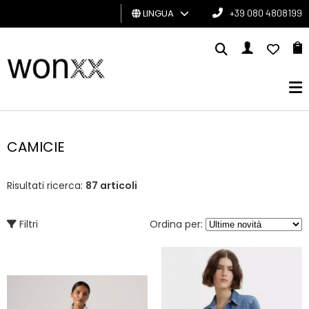
LINGUA
+39 080 4808199
UOMO
DONNA
GIFT
CARD
CAMICIE
BRAND
Risultati ricerca:
87 articoli
Filtri
Ordina per: