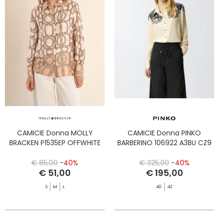
CAMICIE Donna MOLLY
CAMICIE Donna PINKO
BRACKEN P1535EP OFFWHITE
BARBERINO 106922 A3BU CZ9
€ 85,00
-40%
€ 325,00
-40%
€ 51,00
€ 195,00
S
M
L
40
42