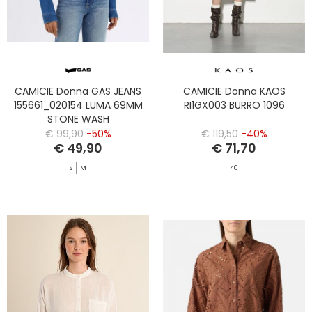
CAMICIE Donna GAS JEANS
CAMICIE Donna KAOS
155661_020154 LUMA 69MM
RI1GX003 BURRO 1096
STONE WASH
€ 99,90
-50%
€ 119,50
-40%
€ 49,90
€ 71,70
S
M
40