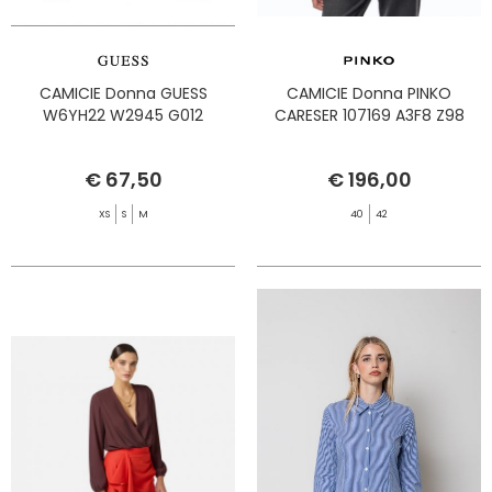
CAMICIE Donna GUESS
CAMICIE Donna PINKO
W6YH22 W2945 G012
CARESER 107169 A3F8 Z98
€ 67,50
€ 196,00
XS
S
M
40
42