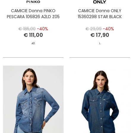
CAMICIE Donna PINKO
CAMICIE Donna ONLY
PESCARA 106826 A2LD Z05
15360298 STAR BLACK
€ 185,00
-40%
€ 29,99
-40%
€ 111,00
€ 17,90
40
L