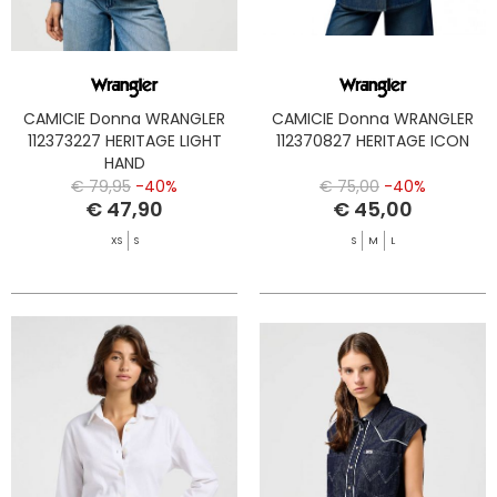
CAMICIE Donna WRANGLER
CAMICIE Donna WRANGLER
112373227 HERITAGE LIGHT
112370827 HERITAGE ICON
HAND
€ 79,95
-40%
€ 75,00
-40%
€ 47,90
€ 45,00
XS
S
S
M
L