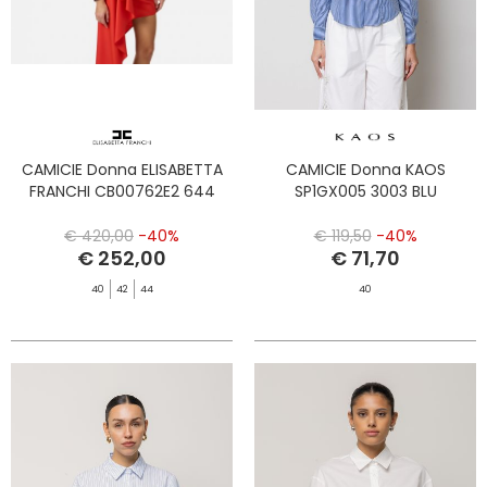
CAMICIE Donna ELISABETTA
CAMICIE Donna KAOS
FRANCHI CB00762E2 644
SP1GX005 3003 BLU
€ 420,00
-40%
€ 119,50
-40%
€ 252,00
€ 71,70
40
42
44
40