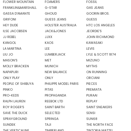
FLOWER MOUNTAIN
FOAMERS
FOSSIL
FRANKLIN&MARSHALL
G-STAR
GAS JEANS
GASSA D'AMANTE
GHOUD
GOORIN BROS.
GRIFONI
GUESS JEANS
GUESS
HEY DUDE
HOLSTER AUSTRALIA
HTC LOS ANGELES
ILSE JACOBSEN
JACK&JONES
JEORDIE'S
JJ REBEL
JJXX
JOHN RICHMOND
KANGOL
KAOS
KAWASAKI
LA MARTINA
LEE
LEVIS
LIU JO
LUMBERJACK
LYLE & SCOTT 1874
MASON'S
MET
MIZUNO
MOLLY BRACKEN
MUNICH
MYTHS
NAPAPIJRI
NEW BALANCE
ON RUNNING
ONLY PLAY
ONLY
ORCIANI
PEOPLE OF SHIBUYA
PHILIPPE MODEL PARIS
PIECES
PINKO
PITAS
PREMIATA
PRO-KEDS
PROPAGANDA
PURAAI
RALPH LAUREN
REEBOK LTD
REPLAY
ROY ROGER'S
SAINT BARTH
SAINT SNEAKERS
SAVE THE DUCK
SELECTED
SENSI
SPRAYGROUND
SPRINGA
SUN68
SUNDEK
TAJI
THE NORTH FACE
THE VERTICALINE
TIMBERLAND
TINTORIA MATTEI