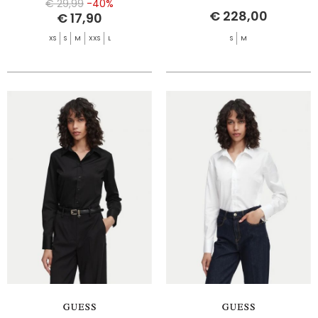
€ 29,99
-40%
€ 228,00
€ 17,90
XS
S
M
XXS
L
S
M