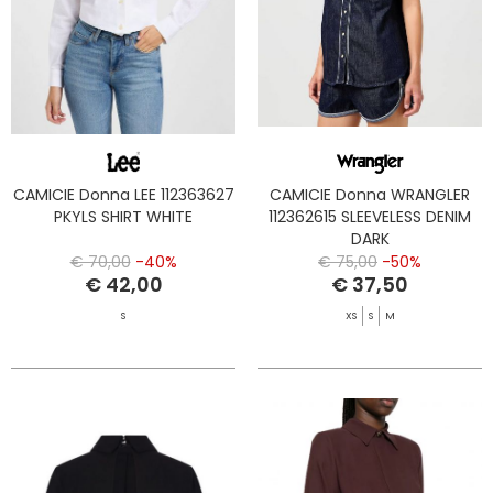
CAMICIE Donna LEE 112363627
CAMICIE Donna WRANGLER
PKYLS SHIRT WHITE
112362615 SLEEVELESS DENIM
DARK
€ 70,00
-40%
€ 75,00
-50%
€ 42,00
€ 37,50
S
XS
S
M