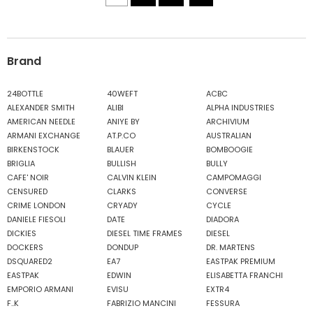
Brand
24BOTTLE
40WEFT
ACBC
ALEXANDER SMITH
ALIBI
ALPHA INDUSTRIES
AMERICAN NEEDLE
ANIYE BY
ARCHIVIUM
ARMANI EXCHANGE
AT.P.CO
AUSTRALIAN
BIRKENSTOCK
BLAUER
BOMBOOGIE
BRIGLIA
BULLISH
BULLY
CAFE' NOIR
CALVIN KLEIN
CAMPOMAGGI
CENSURED
CLARKS
CONVERSE
CRIME LONDON
CRYADY
CYCLE
DANIELE FIESOLI
DATE
DIADORA
DICKIES
DIESEL TIME FRAMES
DIESEL
DOCKERS
DONDUP
DR. MARTENS
DSQUARED2
EA7
EASTPAK PREMIUM
EASTPAK
EDWIN
ELISABETTA FRANCHI
EMPORIO ARMANI
EVISU
EXTR4
F..K
FABRIZIO MANCINI
FESSURA