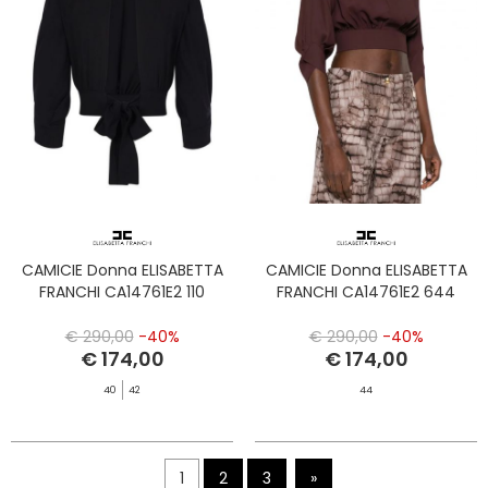
CAMICIE Donna ELISABETTA
CAMICIE Donna ELISABETTA
FRANCHI CA14761E2 110
FRANCHI CA14761E2 644
€ 290,00
-40%
€ 290,00
-40%
€ 174,00
€ 174,00
40
42
44
1
2
3
»