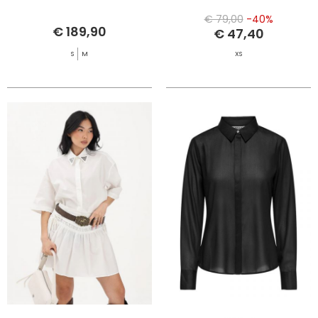
€ 79,00
-40%
€ 189,90
€ 47,40
S
M
XS