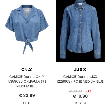
CAMICIE Donna ONLY
CAMICIE Donna JJXX
15359080 ONLPAULA S/S
12289687 ROSE MEDIUM BLUE
MEDIUM BLUE
€ 39,99
-50%
€ 33,99
€ 19,90
XS
M
XS
S
M