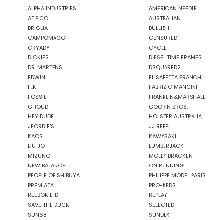
ALPHA INDUSTRIES
AMERICAN NEEDLE
GAS JEANS
AT.P.CO
AUSTRALIAN
GASSA D'AMANTE
BRIGLIA
BULLISH
GHOUD
CAMPOMAGGI
CENSURED
GOORIN BROS.
CRYADY
CYCLE
DICKIES
DIESEL TIME FRAMES
GRIFONI
DR. MARTENS
DSQUARED2
GUESS JEANS
EDWIN
ELISABETTA FRANCHI
GUESS
F..K
FABRIZIO MANCINI
HEY DUDE
FOSSIL
FRANKLIN&MARSHALL
GHOUD
GOORIN BROS.
HOLSTER AUSTRALIA
HEY DUDE
HOLSTER AUSTRALIA
HTC LOS ANGELES
JEORDIE'S
JJ REBEL
ILSE JACOBSEN
KAOS
KAWASAKI
JACK&JONES
LIU JO
LUMBERJACK
MIZUNO
MOLLY BRACKEN
JEORDIE'S
NEW BALANCE
ON RUNNING
JJ REBEL
PEOPLE OF SHIBUYA
PHILIPPE MODEL PARIS
JJXX
PREMIATA
PRO-KEDS
JOHN RICHMOND
REEBOK LTD
REPLAY
SAVE THE DUCK
SELECTED
KANGOL
SUN68
SUNDEK
KAOS