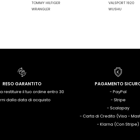
TOMMY HILFIGER
VALSPORT 1920
WRANGLER
WUSHU
RESO GARANTITO
PAGAMENTO SICUR
 a restituire il tuo ordine entro 30
- PayPal
rni dalla data di acquisto
- Stripe
- Scalapay
- Carta di Credito (Visa - Ma
- Klarna (Con Stripe)