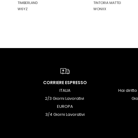
TIMBERLAND
TINTORIA MATTEI
KAWASAKI
W6YZ
WONXX
LA MARTINA
LEE
LEVIS
LIU JO
LUMBERJACK
LYLE & SCOTT 1874
MASON'S
MET
MIZUNO
CORRIERE ESPRESSO
MOLLY BRACKEN
ITALIA
Hai diritto
MUNICH
2/3 Giorni Lavorativi
Gio
MYTHS
EUROPA
NAPAPIJRI
3/4 Giorni Lavorativi
ON RUNNING
ONLY PLAY
ONLY