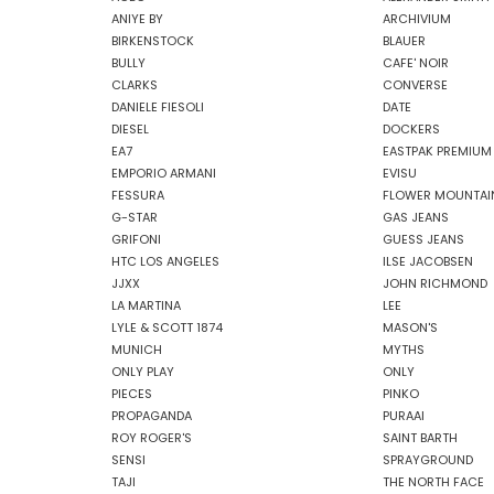
ANIYE BY
ARCHIVIUM
BIRKENSTOCK
BLAUER
BULLY
CAFE' NOIR
CLARKS
CONVERSE
DANIELE FIESOLI
DATE
DIESEL
DOCKERS
EA7
EASTPAK PREMIUM
EMPORIO ARMANI
EVISU
FESSURA
FLOWER MOUNTAI
G-STAR
GAS JEANS
GRIFONI
GUESS JEANS
HTC LOS ANGELES
ILSE JACOBSEN
JJXX
JOHN RICHMOND
LA MARTINA
LEE
LYLE & SCOTT 1874
MASON'S
MUNICH
MYTHS
ONLY PLAY
ONLY
PIECES
PINKO
PROPAGANDA
PURAAI
ROY ROGER'S
SAINT BARTH
SENSI
SPRAYGROUND
TAJI
THE NORTH FACE