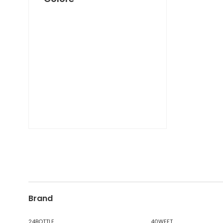
DICKIES
DIESEL TIME FRAMES
DIESEL
DOCKERS
DONDUP
DR. MARTENS
DSQUARED2
EA7
EASTPAK
EDWIN
ELISABETTA FRANCHI
EMPORIO ARMANI
EVISU
F..K
FABRIZIO MANCINI
FLOWER MOUNTAIN
Brand
FOAMERS
G-STAR
24BOTTLE
40WEFT