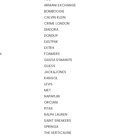
ARMANI EXCHANGE
BOMBOOGIE
CALVIN KLEIN
CRIME LONDON
DIADORA
DONDUP
EASTPAK
EXTR4
N
FOAMERS
GASSA D'AMANTE
GUESS
JACK&JONES
KANGOL
LEVIS
MET
NAPAPIJRI
ORCIANI
PITAS
RALPH LAUREN
SAINT SNEAKERS
SPRINGA
THE VERTICALINE