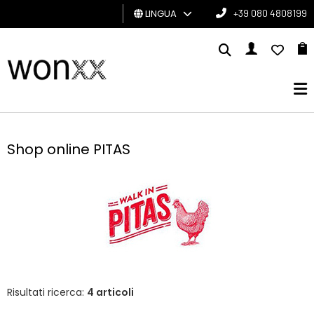
LINGUA
+39 080 4808199
UOMO
DONNA
GIFT
CARD
Shop online PITAS
BRAND
Risultati ricerca:
4 articoli