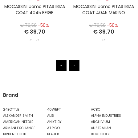
MOCASSINI Uomo PITAS IBIZA
MOCASSINI Uomo PITAS IBIZA
COAT 4045 BEIGE
COAT 4045 MARINO
€ 79,50
-50%
€ 79,50
-50%
€ 39,70
€ 39,70
41
43
44
«
»
Brand
24BOTTLE
40WEFT
ACBC
ALEXANDER SMITH
ALIBI
ALPHA INDUSTRIES
AMERICAN NEEDLE
ANIYE BY
ARCHIVIUM
ARMANI EXCHANGE
AT.P.CO
AUSTRALIAN
BIRKENSTOCK
BLAUER
BOMBOOGIE