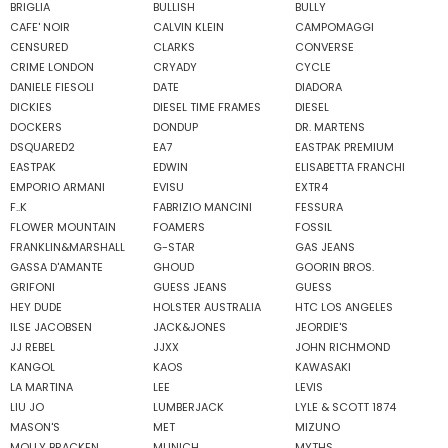
BRIGLIA
BULLISH
BULLY
CAFE' NOIR
CALVIN KLEIN
CAMPOMAGGI
CENSURED
CLARKS
CONVERSE
CRIME LONDON
CRYADY
CYCLE
DANIELE FIESOLI
DATE
DIADORA
DICKIES
DIESEL TIME FRAMES
DIESEL
DOCKERS
DONDUP
DR. MARTENS
DSQUARED2
EA7
EASTPAK PREMIUM
EASTPAK
EDWIN
ELISABETTA FRANCHI
EMPORIO ARMANI
EVISU
EXTR4
F..K
FABRIZIO MANCINI
FESSURA
FLOWER MOUNTAIN
FOAMERS
FOSSIL
FRANKLIN&MARSHALL
G-STAR
GAS JEANS
GASSA D'AMANTE
GHOUD
GOORIN BROS.
GRIFONI
GUESS JEANS
GUESS
HEY DUDE
HOLSTER AUSTRALIA
HTC LOS ANGELES
ILSE JACOBSEN
JACK&JONES
JEORDIE'S
JJ REBEL
JJXX
JOHN RICHMOND
KANGOL
KAOS
KAWASAKI
LA MARTINA
LEE
LEVIS
LIU JO
LUMBERJACK
LYLE & SCOTT 1874
MASON'S
MET
MIZUNO
MOLLY BRACKEN
MUNICH
MYTHS