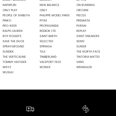
NAPAPIJRI
NEW BALANCE
ON RUNNING
ONLY PLAY
ONLY
ORCIANI
PEOPLE OF SHIBUYA
PHILIPPE MODEL PARIS
PIECES
PINKO
PITAS
PREMIATA
PRO-KEDS
PROPAGANDA
PURAAI
RALPH LAUREN
REEBOK LTD
REPLAY
ROY ROGER'S
SAINT BARTH
SAINT SNEAKERS
SAVE THE DUCK
SELECTED
SENSI
SPRAYGROUND
SPRINGA
SUN68
SUNDEK
TAJI
THE NORTH FACE
THE VERTICALINE
TIMBERLAND
TINTORIA MATTEI
TOMMY HILFIGER
VALSPORT 1920
VANS
W6YZ
WONXX
WRANGLER
WUSHU